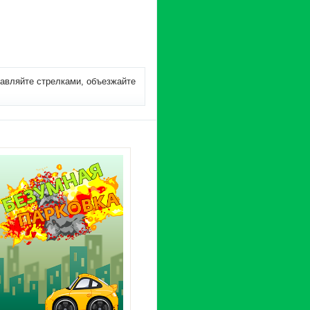
равляйте стрелками, объезжайте