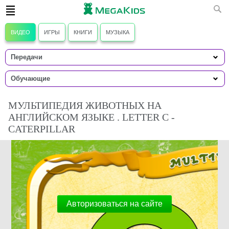
ВИДЕО
ИГРЫ
КНИГИ
МУЗЫКА
Передачи
Мультфильмы
Обучающие
Фильмы
Познавательные
МУЛЬТИПЕДИЯ ЖИВОТНЫХ НА
Творческие
АНГЛИЙСКОМ ЯЗЫКЕ . LETTER C -
CATERPILLAR
Авторизоваться на сайте